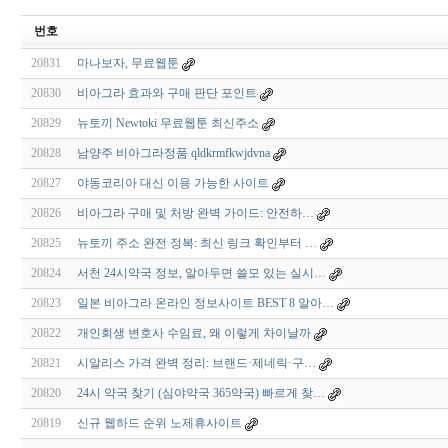
번호
20831
마나보자, 무료웹툰
20830
비아그라 효과와 구매 판단 포인트
20829
뉴토끼 Newtoki 무료웹툰 최신주소
20828
남양주 비아그라정품 qldkrmfkwjdvna
20827
야동코리아 대신 이용 가능한 사이트
20826
비아그라 구매 및 처방 완벽 가이드: 안전하…
20825
뉴토끼 주소 완전 정복: 최신 링크 확인부터 …
20824
서천 24시약국 정보, 알아두면 쓸모 있는 실시…
20823
일본 비아그라 온라인 정보사이트 BEST 8 알아…
20822
개인회생 변호사 수임료, 왜 이렇게 차이날까
20821
시알리스 가격 완벽 정리: 브랜드·제네릭·구…
20820
24시 약국 찾기 (심야약국 365약국) 빠르게 찾…
20819
신규 웹하드 순위 노제휴사이트