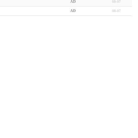
AD
08-07
AD
08-07