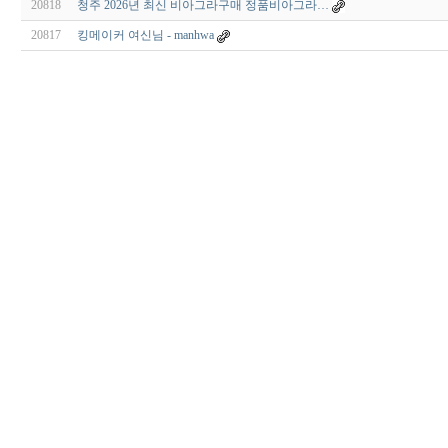
20818
청주 2026년 최신 비아그라구매 정품비아그라…
20817
킹메이커 여신님 - manhwa
0
0
1
1
2
2
3
3
4
4
5
5
6
6
7
7