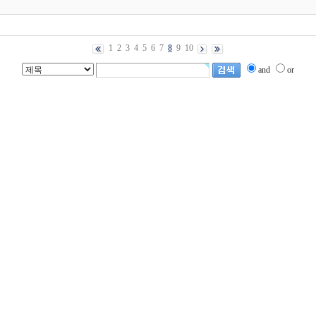
1
2
3
4
5
6
7
8
9
10
and
or