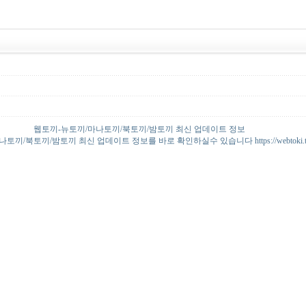
웹토끼-뉴토끼/마나토끼/북토끼/밤토끼 최신 업데이트 정보
토끼/북토끼/밤토끼 최신 업데이트 정보를 바로 확인하실수 있습니다 https://webtoki.t