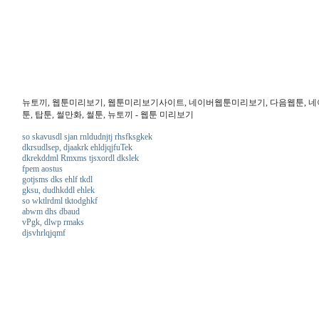
뉴토끼, 웹툰미리보기, 웹툰미리보기사이트, 네이버웹툰미리보기, 다음웹툰, 네이버웹
툰, 탑툰, 썰만화, 썰툰, 뉴토끼 - 웹툰 미리보기
so skavusdl sjan rnldudnjtj rhsfksgkek
dkrsudlsep, djaakrk ehldjqjfuTek
dkrekddml Rmxms tjsxordl dkslek
fpem aostus
gotjsms dks ehlf tkdl
gksu, dudhkddl ehlek
so wktlrdml tktodghkf
abwm dhs dbaud
vPgk, dlwp rmaks
djsvhrlqjqmf