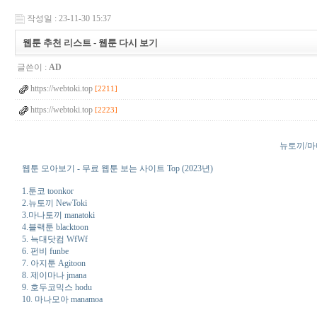
작성일 : 23-11-30 15:37
웹툰 추천 리스트 - 웹툰 다시 보기
글쓴이 :
AD
https://webtoki.top
[2211]
https://webtoki.top
[2223]
뉴토끼/마나
웹툰 모아보기 - 무료 웹툰 보는 사이트 Top (2023년)
1.툰코 toonkor
2.뉴토끼 NewToki
3.마나토끼 manatoki
4.블랙툰 blacktoon
5. 늑대닷컴 WfWf
6. 펀비 funbe
7. 아지툰 Agitoon
8. 제이마나 jmana
9. 호두코믹스 hodu
10. 마나모아 manamoa