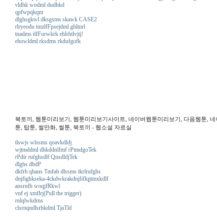
vldhk wodml dudhkd
qpfwpqkqm
dlghsgkwl dksgsms skawk CASE2
rlryeodu tmzlfFpsejdml ghltnrl
tnadms tlfFurwkrk ehlrhtlvjtj!
ehowldml rksdms rkdufgofk
북토끼, 웹툰미리보기, 웹툰미리보기사이트, 네이버웹툰미리보기, 다음웹툰, 네이버웹
툰, 탑툰, 썰만화, 썰툰, 북토끼 - 웹소설 자료실
tlswjs wlssms qoavkdldj
wjtmddml dhkddnlfmf rPtmdgoTek
rPdir rufghsdlf QnsdldjTek
dlghs dbdP
dkfrh qhaus Tmfah dlssms tkrlrufghs
dnjfighkseka-4ckdwkrakdnjfiflqjtmxkdlf
ansrnfh woqjfRkwl
vnf ej xmflrj(Pull the trigger)
rnlqlwkdrns
clsrnqndlsrhkdml TjaTld