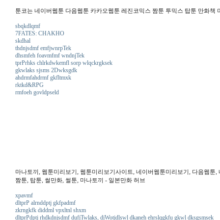
툰코는 네이버웹툰 다음웹툰 카카오웹툰 레진코믹스 짬툰 투믹스 탑툰 만화책 
sbqkdlqmf
7FATES: CHAKHO
skdhal
thdnjsdmf emfjwnrpTek
dhsmfeh foavmfmf wndnjTek
tprPrhks chlrkdwkemfl sorp wlqckrgksek
gkwlaks sjsms 2Dwksgdk
ahdrmfahdrmf gkfltmxk
rktkd&RPG
rmfoeh govldpseld
마나토끼, 웹툰미리보기, 웹툰미리보기사이트, 네이버웹툰미리보기, 다음웹툰, 네이버
짬툰, 탑툰, 썰만화, 썰툰, 마나토끼 - 일본만화 허브
xpavmf
dltprP alrnddptj gkfpadmf
zkrngkfk diddml vpxltnl shxm
dltprPdptj rhdkdnjsdmf dufjTwlaks, djWotjdlswl dkaneh ehrslqgkfu gkwl dksgsmsek