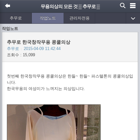
무용의상의 모든 것 ▒ 추무로 ▒
추무로
작업노트
관리자전용
작업노트
추무로 한국창작무용 콩쿨의상
추무로
2015-04-09 11:42:44
|
조회수 : 15,099
첫번째 한국창작무용 콩쿨의상은 한들~ 한들~ 파스텔톤의 콩쿨의상입
니다.
한국무용의 여성미가 느껴지는 의상입니다.